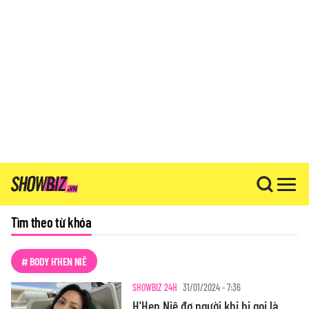
Tìm theo từ khóa
# BODY H'HEN NIÊ
SHOWBIZ 24H
31/01/2024 - 7:36
H'Hen Niê đơ người khi bị gọi là...