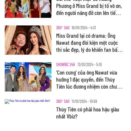
Phương ở Miss Grand bị tố vô ơn,
đến người nâng đỡ còn lên tiếng
xác nhận
360° SAO
16/01/2024 - 4:31
Miss Grand lại có drama: Ông
Nawat đang đòi kiện một cuộc
thi sắc đẹp, lý do khiến fan bất
ngờ
SHOWBIZ 24H
13/01/2024 - 5:10
'Con cưng' của ông Nawat vừa
hưởng 1 đặc quyền, đến Thùy
Tiên lúc đương nhiệm còn chưa
được
360° SAO
11/01/2024 - 10:59
Thùy Tiên có phải hoa hậu giàu
nhất Vbiz?