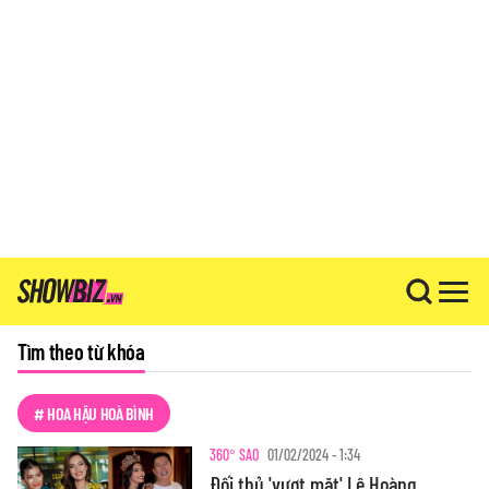
Tìm theo từ khóa
# HOA HẬU HOÀ BÌNH
360° SAO
01/02/2024 - 1:34
Đối thủ 'vượt mặt' Lê Hoàng