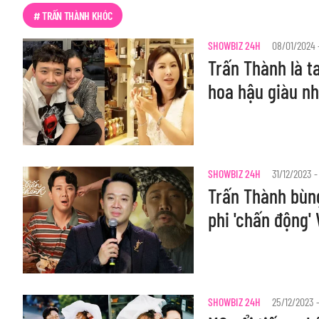
# TRẤN THÀNH KHÓC
SHOWBIZ 24H
08/01/2024 -
Trấn Thành là ta
hoa hậu giàu nh
SHOWBIZ 24H
31/12/2023 -
Trấn Thành bùng
phi 'chấn động' 
SHOWBIZ 24H
25/12/2023 -