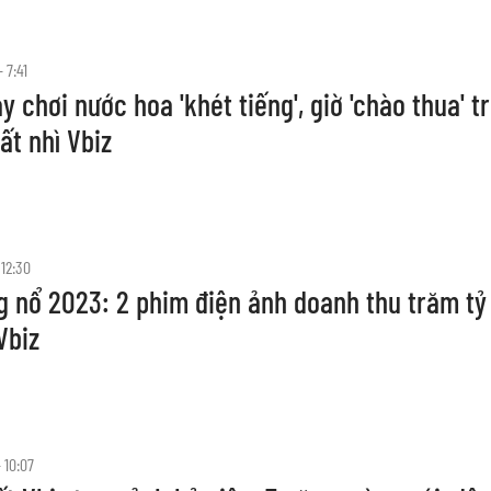
 7:41
y chơi nước hoa 'khét tiếng', giờ 'chào thua' t
ất nhì Vbiz
 12:30
 nổ 2023: 2 phim điện ảnh doanh thu trăm tỷ 
Vbiz
 10:07