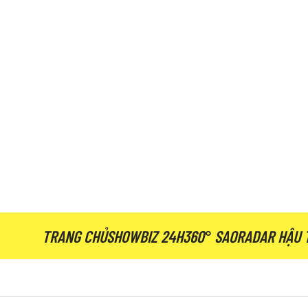
TRANG CHỦ
SHOWBIZ 24H
360° SAO
RADAR HẬU 