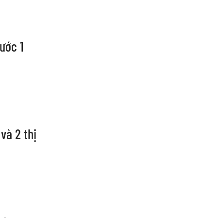
rước 1
và 2 thị