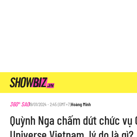
360° SAO
19/01/2024 - 2:45 (GMT+7)
Hoàng Minh
Quỳnh Nga chấm dứt chức vụ 
Universe Vietnam, lý do là gì?