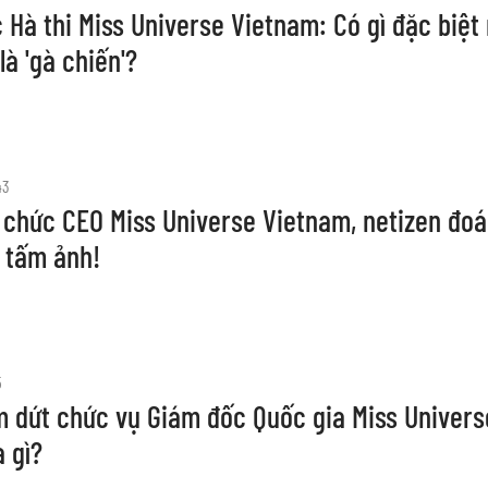
 Hà thi Miss Universe Vietnam: Có gì đặc biệt
à 'gà chiến'?
43
 chức CEO Miss Universe Vietnam, netizen đoá
 tấm ảnh!
5
 dứt chức vụ Giám đốc Quốc gia Miss Univers
à gì?