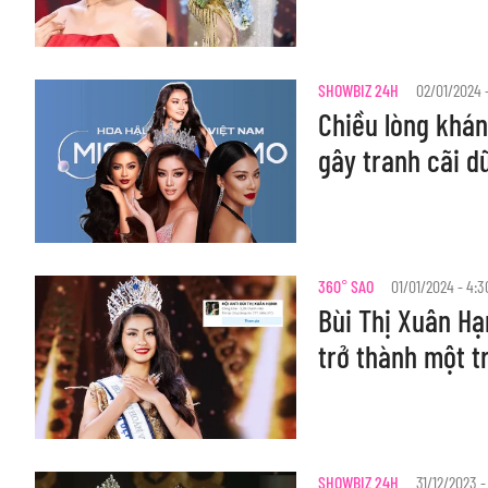
SHOWBIZ 24H
02/01/2024 -
Chiều lòng khán
gây tranh cãi d
360° SAO
01/01/2024 - 4:3
Bùi Thị Xuân Hạn
trở thành một t
SHOWBIZ 24H
31/12/2023 -