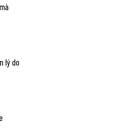
 mà
n lý do
e