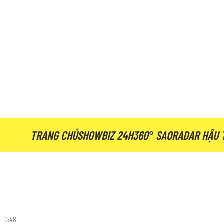
TRANG CHỦ
SHOWBIZ 24H
360° SAO
RADAR HẬU 
- 0:48