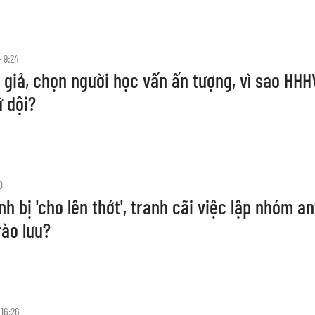
 9:24
 giả, chọn người học vấn ấn tượng, vì sao HH
ữ dội?
0
h bị 'cho lên thớt', tranh cãi việc lập nhóm an
rào lưu?
 16:26