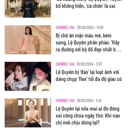
bố không hiền, 'cà chớn' là sai
SHOWBIZ 24H
28/02/2024 - 11:00
Bị chê ăn mặc màu mè, kém
sang, Lệ Quyên phản pháo: 'Hãy
ra đường với bộ đồ đẹp nhất bạn
thích'
SHOWBIZ 24H
01/02/2024 - 3:57
Lệ Quyên bị 'đào' lại loạt ảnh với
dáng chụp 'flex' tối đa độ giàu có
SHOWBIZ 24H
28/01/2024 - 1:24
Lệ Quyên lại mỉa mai ai đó đóng
vai công chúa ngây thơ: Khi nào
chị mới chịu dừng lại?