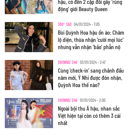
hậu, có đến 2 cặp đôi gây 'rúng
động' giới Beauty Queen
360° SAO
04/01/2024 - 7:05
Bùi Quỳnh Hoa hậu ồn ào: Chăm
lộ diện, thừa nhận 'cười mọi lúc'
nhưng vẫn nhận 'bão' phẫn nộ
SHOWBIZ 24H
03/01/2024 - 2:47
Cùng 'check-in' sang chảnh đầu
năm mới, Ý Nhi được đón nhận,
Quỳnh Hoa thế nào?
SHOWBIZ 24H
01/01/2024 - 2:00
Ngoài bội thu Á hậu, nhan sắc
Việt hiện tại còn có thêm 3 cái
nhất