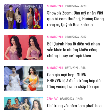
SHOWBIZ 24H
29/01/2024 - 6:29
Showbiz Zoom: Dàn mỹ nhân Việt
qua ải 'cam thường', Hương Giang
rạng rỡ, Quỳnh Hoa khác lạ
SHOWBIZ 24H
28/01/2024 - 5:02
Bùi Quỳnh Hoa lộ diện với nhan
sắc khác lạ nhưng khiến công
chúng 'quay xe' ngợi khen
SHOWBIZ 24H
07/01/2024 - 8:14
Oan gia ngõ hẹp: MUVN -
HHHVVN lộ 3 điểm trùng hợp dù
từng vướng tranh chấp tên gọi
360° SAO
05/01/2024 - 12:00
Chỉ trong vài năm 'lạm phát' hoa