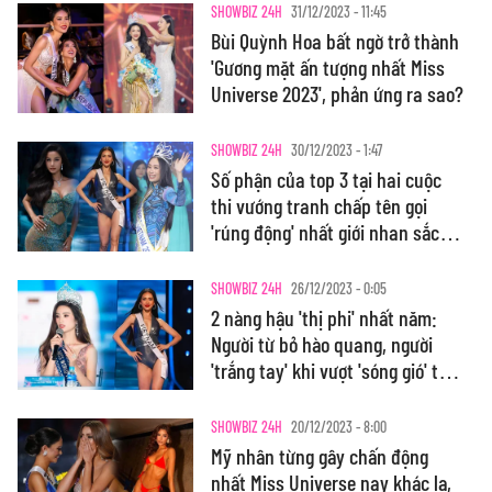
SHOWBIZ 24H
31/12/2023 - 11:45
Bùi Quỳnh Hoa bất ngờ trở thành
'Gương mặt ấn tượng nhất Miss
Universe 2023', phản ứng ra sao?
SHOWBIZ 24H
30/12/2023 - 1:47
Số phận của top 3 tại hai cuộc
thi vướng tranh chấp tên gọi
'rúng động' nhất giới nhan sắc
Việt
SHOWBIZ 24H
26/12/2023 - 0:05
2 nàng hậu 'thị phi' nhất năm:
Người từ bỏ hào quang, người
'trắng tay' khi vượt 'sóng gió' thi
quốc tế
SHOWBIZ 24H
20/12/2023 - 8:00
Mỹ nhân từng gây chấn động
nhất Miss Universe nay khác lạ,