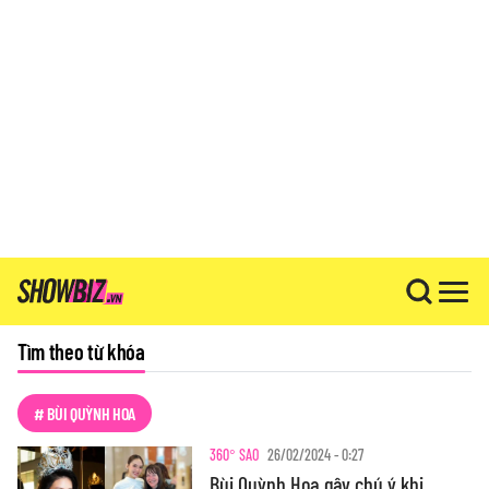
Tìm theo từ khóa
# BÙI QUỲNH HOA
360° SAO
26/02/2024 - 0:27
Bùi Quỳnh Hoa gây chú ý khi