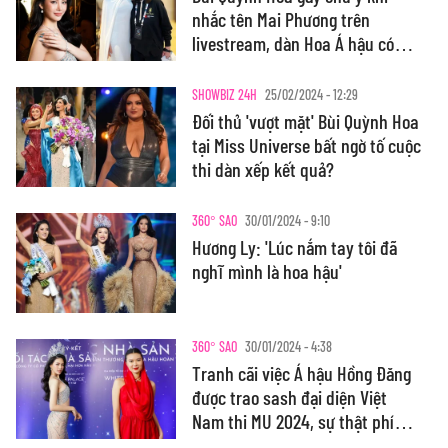
nhắc tên Mai Phương trên
livestream, dàn Hoa Á hậu có
hành động đặc biệt
SHOWBIZ 24H
25/02/2024 - 12:29
Đối thủ 'vượt mặt' Bùi Quỳnh Hoa
tại Miss Universe bất ngờ tố cuộc
thi dàn xếp kết quả?
360° SAO
30/01/2024 - 9:10
Hương Ly: 'Lúc nắm tay tôi đã
nghĩ mình là hoa hậu'
360° SAO
30/01/2024 - 4:38
Tranh cãi việc Á hậu Hồng Đăng
được trao sash đại diện Việt
Nam thi MU 2024, sự thật phía
sau ra sao?